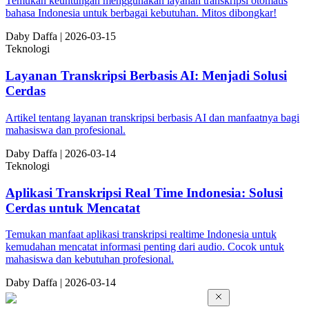
Temukan keuntungan menggunakan layanan transkripsi otomatis
bahasa Indonesia untuk berbagai kebutuhan. Mitos dibongkar!
Da
by
Daffa
|
2026-03-15
Teknologi
Layanan Transkripsi Berbasis AI: Menjadi Solusi
Cerdas
Artikel tentang layanan transkripsi berbasis AI dan manfaatnya bagi
mahasiswa dan profesional.
Da
by
Daffa
|
2026-03-14
Teknologi
Aplikasi Transkripsi Real Time Indonesia: Solusi
Cerdas untuk Mencatat
Temukan manfaat aplikasi transkripsi realtime Indonesia untuk
kemudahan mencatat informasi penting dari audio. Cocok untuk
mahasiswa dan kebutuhan profesional.
Da
by
Daffa
|
2026-03-14