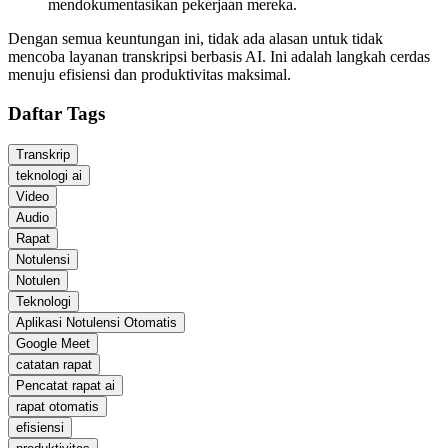
mendokumentasikan pekerjaan mereka.
Dengan semua keuntungan ini, tidak ada alasan untuk tidak
mencoba layanan transkripsi berbasis AI. Ini adalah langkah cerdas
menuju efisiensi dan produktivitas maksimal.
Daftar Tags
Transkrip
teknologi ai
Video
Audio
Rapat
Notulensi
Notulen
Teknologi
Aplikasi Notulensi Otomatis
Google Meet
catatan rapat
Pencatat rapat ai
rapat otomatis
efisiensi