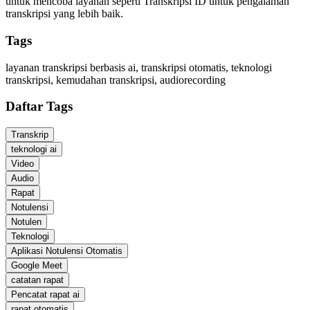
untuk mencoba layanan seperti Transkripsi ID untuk pengalaman
transkripsi yang lebih baik.
Tags
layanan transkripsi berbasis ai, transkripsi otomatis, teknologi
transkripsi, kemudahan transkripsi, audiorecording
Daftar Tags
Transkrip
teknologi ai
Video
Audio
Rapat
Notulensi
Notulen
Teknologi
Aplikasi Notulensi Otomatis
Google Meet
catatan rapat
Pencatat rapat ai
rapat otomatis