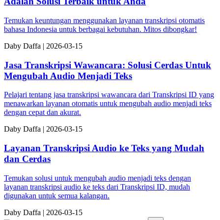
Adalah Solusi Terbaik untuk Anda
Temukan keuntungan menggunakan layanan transkripsi otomatis
bahasa Indonesia untuk berbagai kebutuhan. Mitos dibongkar!
Da
by
Daffa
|
2026-03-15
Jasa Transkripsi Wawancara: Solusi Cerdas Untuk
Mengubah Audio Menjadi Teks
Pelajari tentang jasa transkripsi wawancara dari Transkripsi ID yang
menawarkan layanan otomatis untuk mengubah audio menjadi teks
dengan cepat dan akurat.
Da
by
Daffa
|
2026-03-15
Layanan Transkripsi Audio ke Teks yang Mudah
dan Cerdas
Temukan solusi untuk mengubah audio menjadi teks dengan
layanan transkripsi audio ke teks dari Transkripsi ID, mudah
digunakan untuk semua kalangan.
Da
by
Daffa
|
2026-03-15