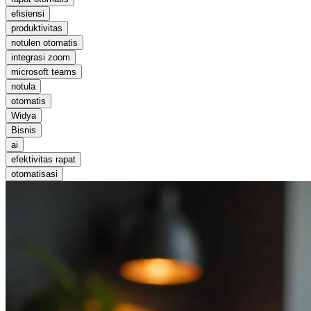
efisiensi
produktivitas
notulen otomatis
integrasi zoom
microsoft teams
notula
otomatis
Widya
Bisnis
ai
efektivitas rapat
otomatisasi