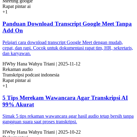
Meeting google
Rapat pintar ai
+
1
Panduan Download Transcript Google Meet Tanpa
Add On
Pelajari cara download transcript Google Meet dengan mudah,
cepat, dan rapi. Cocok untuk dokumentasi rapat tim, HR, sekretaris,
dan karyawan.
HW
by
Hana Wahyu Triani
|
2025-11-12
Rekaman audio
Transkripsi podcast indonesia
Rapat pintar ai
+
1
5 Tips Merekam Wawancara Agar Transkripsi AI
99% Akurat
Simak 5 tips rekaman wawancara agar hasil audio tetap bersih tanpa
gangguan suara saat proses transkripsi.
HW
by
Hana Wahyu Triani
|
2025-10-22