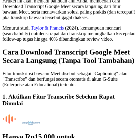
Artikel ini akan menjadi panduan ahli Anda, membedah cara
Download Transcript Google Meet secara langsung dari fitur
bawaan Meet, serta menawarkan solusi paling praktis (dan tercepat!)
jika transkrip bawaan tersebut gagal diakses.
Menurut studi
Taylor & Francis
(2024), kemampuan mencari
(searchability) notulensi rapat dari transkrip meningkatkan kecepatan
follow-up tugas hingga 40% dibandingkan review video.
Cara Download Transcript Google Meet
Secara Langsung (Tanpa Tool Tambahan)
Fitur transkripsi bawaan Meet disebut sebagai "Captioning" atau
"Transcribe" dan berfungsi secara otomatis di akun G-Suite
(Enterprise atau Educational) tertentu.
1. Aktifkan Fitur Transcribe Sebelum Rapat
Dimulai
Hanya
Rp15.000
untuk