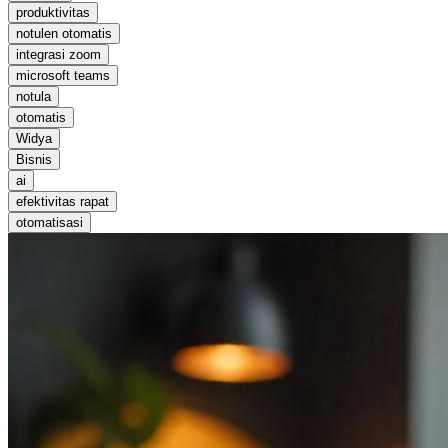
produktivitas
notulen otomatis
integrasi zoom
microsoft teams
notula
otomatis
Widya
Bisnis
ai
efektivitas rapat
otomatisasi