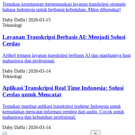
Temukan keuntungan menggunakan layanan transkripsi otomatis
bahasa Indonesia untuk berbagai kebutuhan. Mitos dibongkar!
Da
by
Daffa
|
2026-03-15
Teknologi
Layanan Transkripsi Berbasis AI: Menjadi Solusi
Cerdas
Artikel tentang layanan transkripsi berbasis AI dan manfaatnya bagi
mahasiswa dan profesional.
Da
by
Daffa
|
2026-03-14
Teknologi
Aplikasi Transkripsi Real Time Indonesia: Solusi
Cerdas untuk Mencatat
Temukan manfaat aplikasi transkripsi realtime Indonesia untuk
kemudahan mencatat informasi penting dari audio. Cocok untuk
mahasiswa dan kebutuhan profesional.
Da
by
Daffa
|
2026-03-14