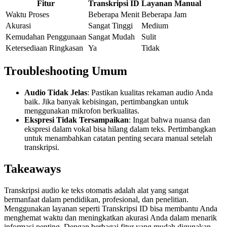
Fitur
Transkripsi ID
Layanan Manual
Waktu Proses
Beberapa Menit
Beberapa Jam
Akurasi
Sangat Tinggi
Medium
Kemudahan Penggunaan
Sangat Mudah
Sulit
Ketersediaan Ringkasan
Ya
Tidak
Troubleshooting Umum
Audio Tidak Jelas
: Pastikan kualitas rekaman audio Anda
baik. Jika banyak kebisingan, pertimbangkan untuk
menggunakan mikrofon berkualitas.
Ekspresi Tidak Tersampaikan
: Ingat bahwa nuansa dan
ekspresi dalam vokal bisa hilang dalam teks. Pertimbangkan
untuk menambahkan catatan penting secara manual setelah
transkripsi.
Takeaways
Transkripsi audio ke teks otomatis adalah alat yang sangat
bermanfaat dalam pendidikan, profesional, dan penelitian.
Menggunakan layanan seperti Transkripsi ID bisa membantu Anda
menghemat waktu dan meningkatkan akurasi Anda dalam menarik
informasi penting. Dengan berbagai fitur yang mudah digunakan,