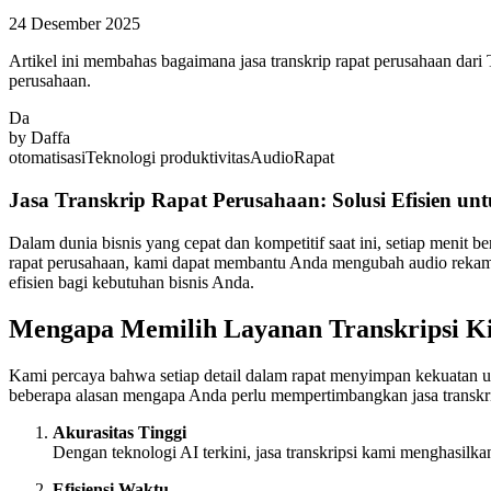
24 Desember 2025
Artikel ini membahas bagaimana jasa transkrip rapat perusahaan dar
perusahaan.
Da
by
Daffa
otomatisasi
Teknologi
produktivitas
Audio
Rapat
Jasa Transkrip Rapat Perusahaan: Solusi Efisien u
Dalam dunia bisnis yang cepat dan kompetitif saat ini, setiap menit 
rapat perusahaan, kami dapat membantu Anda mengubah audio rekaman
efisien bagi kebutuhan bisnis Anda.
Mengapa Memilih Layanan Transkripsi K
Kami percaya bahwa setiap detail dalam rapat menyimpan kekuatan un
beberapa alasan mengapa Anda perlu mempertimbangkan jasa transkr
Akurasitas Tinggi
Dengan teknologi AI terkini, jasa transkripsi kami menghasilka
Efisiensi Waktu