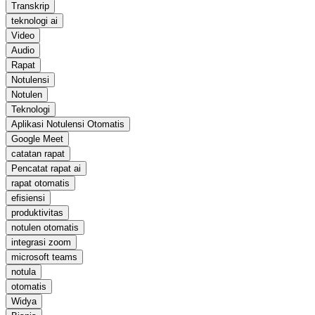
Transkrip
teknologi ai
Video
Audio
Rapat
Notulensi
Notulen
Teknologi
Aplikasi Notulensi Otomatis
Google Meet
catatan rapat
Pencatat rapat ai
rapat otomatis
efisiensi
produktivitas
notulen otomatis
integrasi zoom
microsoft teams
notula
otomatis
Widya