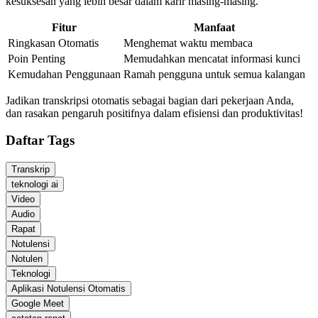
kesuksesan yang lebih besar dalam karir masing-masing.
Fitur
Manfaat
Ringkasan Otomatis
Menghemat waktu membaca
Poin Penting
Memudahkan mencatat informasi kunci
Kemudahan Penggunaan
Ramah pengguna untuk semua kalangan
Jadikan transkripsi otomatis sebagai bagian dari pekerjaan Anda,
dan rasakan pengaruh positifnya dalam efisiensi dan produktivitas!
Daftar Tags
Transkrip
teknologi ai
Video
Audio
Rapat
Notulensi
Notulen
Teknologi
Aplikasi Notulensi Otomatis
Google Meet