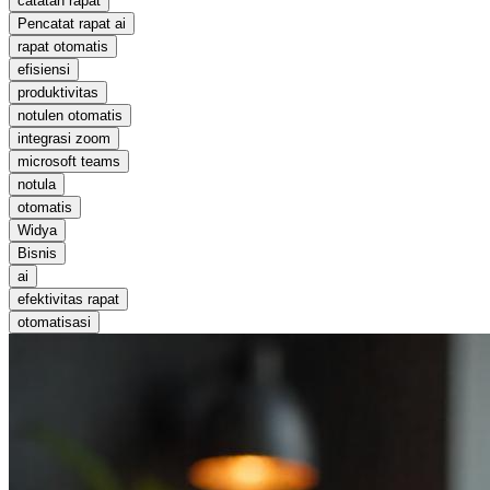
catatan rapat
Pencatat rapat ai
rapat otomatis
efisiensi
produktivitas
notulen otomatis
integrasi zoom
microsoft teams
notula
otomatis
Widya
Bisnis
ai
efektivitas rapat
otomatisasi