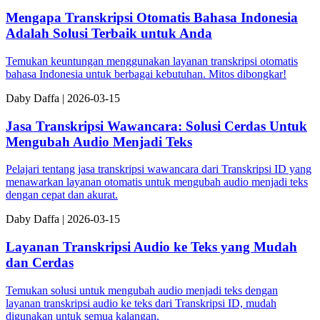
Mengapa Transkripsi Otomatis Bahasa Indonesia
Adalah Solusi Terbaik untuk Anda
Temukan keuntungan menggunakan layanan transkripsi otomatis
bahasa Indonesia untuk berbagai kebutuhan. Mitos dibongkar!
Da
by
Daffa
|
2026-03-15
Jasa Transkripsi Wawancara: Solusi Cerdas Untuk
Mengubah Audio Menjadi Teks
Pelajari tentang jasa transkripsi wawancara dari Transkripsi ID yang
menawarkan layanan otomatis untuk mengubah audio menjadi teks
dengan cepat dan akurat.
Da
by
Daffa
|
2026-03-15
Layanan Transkripsi Audio ke Teks yang Mudah
dan Cerdas
Temukan solusi untuk mengubah audio menjadi teks dengan
layanan transkripsi audio ke teks dari Transkripsi ID, mudah
digunakan untuk semua kalangan.