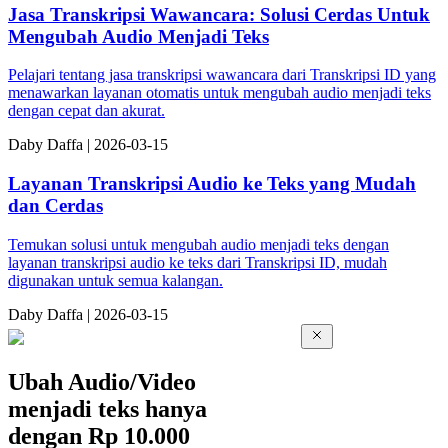
Jasa Transkripsi Wawancara: Solusi Cerdas Untuk
Mengubah Audio Menjadi Teks
Pelajari tentang jasa transkripsi wawancara dari Transkripsi ID yang
menawarkan layanan otomatis untuk mengubah audio menjadi teks
dengan cepat dan akurat.
Da
by
Daffa
|
2026-03-15
Layanan Transkripsi Audio ke Teks yang Mudah
dan Cerdas
Temukan solusi untuk mengubah audio menjadi teks dengan
layanan transkripsi audio ke teks dari Transkripsi ID, mudah
digunakan untuk semua kalangan.
Da
by
Daffa
|
2026-03-15
Ubah Audio/Video
menjadi teks hanya
dengan
Rp 10.000