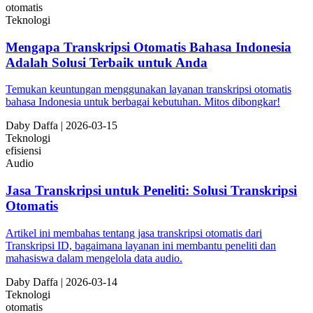
otomatis
Teknologi
Mengapa Transkripsi Otomatis Bahasa Indonesia
Adalah Solusi Terbaik untuk Anda
Temukan keuntungan menggunakan layanan transkripsi otomatis
bahasa Indonesia untuk berbagai kebutuhan. Mitos dibongkar!
Da
by
Daffa
|
2026-03-15
Teknologi
efisiensi
Audio
Jasa Transkripsi untuk Peneliti: Solusi Transkripsi
Otomatis
Artikel ini membahas tentang jasa transkripsi otomatis dari
Transkripsi ID, bagaimana layanan ini membantu peneliti dan
mahasiswa dalam mengelola data audio.
Da
by
Daffa
|
2026-03-14
Teknologi
otomatis