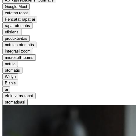
Aplikasi Notulensi Otomatis
Google Meet
catatan rapat
Pencatat rapat ai
rapat otomatis
efisiensi
produktivitas
notulen otomatis
integrasi zoom
microsoft teams
notula
otomatis
Widya
Bisnis
ai
efektivitas rapat
otomatisasi