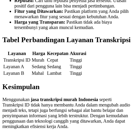
Reputasi:
Cari tahu reputasi penyedia jasa tersebut. Ulasan
positif dari pengguna lain bisa menjadi pertimbangan.
Fitur yang Ditawarkan:
Pastikan platform yang Anda pilih
menawarkan fitur yang sesuai dengan kebutuhan Anda.
Harga yang Transparan:
Pastikan tidak ada biaya
tersembunyi yang akan muncul kemudian.
Tabel Perbandingan Layanan Transkripsi
Layanan
Harga
Kecepatan
Akurasi
Transkripsi ID
Murah
Cepat
Tinggi
Layanan A
Sedang
Sedang
Tinggi
Layanan B
Mahal
Lambat
Tinggi
Kesimpulan
Menggunakan
jasa transkripsi murah Indonesia
seperti
Transkripsi ID tidak hanya membantu Anda dalam mengubah audio
menjadi teks, tetapi juga berfungsi sebagai alat bantu belajar dan
penyimpanan informasi yang lebih terstruktur. Dengan kemudahan
penggunaan dan teknologi canggih yang ditawarkan, Anda dapat
meningkatkan efisiensi kerja Anda.