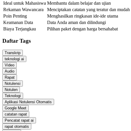
Ideal untuk Mahasiswa
Membantu dalam belajar dan ujian
Rekaman Wawancara
Menciptakan catatan yang teratur dan mudah 
Poin Penting
Menghasilkan ringkasan ide-ide utama
Keamanan Data
Data Anda aman dan dilindungi
Biaya Terjangkau
Pilihan paket dengan harga bersahabat
Daftar Tags
Transkrip
teknologi ai
Video
Audio
Rapat
Notulensi
Notulen
Teknologi
Aplikasi Notulensi Otomatis
Google Meet
catatan rapat
Pencatat rapat ai
rapat otomatis