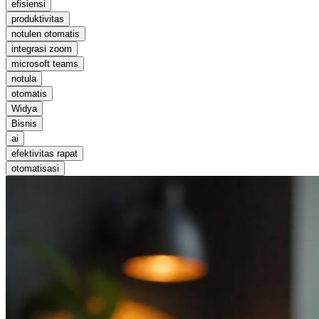
efisiensi
produktivitas
notulen otomatis
integrasi zoom
microsoft teams
notula
otomatis
Widya
Bisnis
ai
efektivitas rapat
otomatisasi