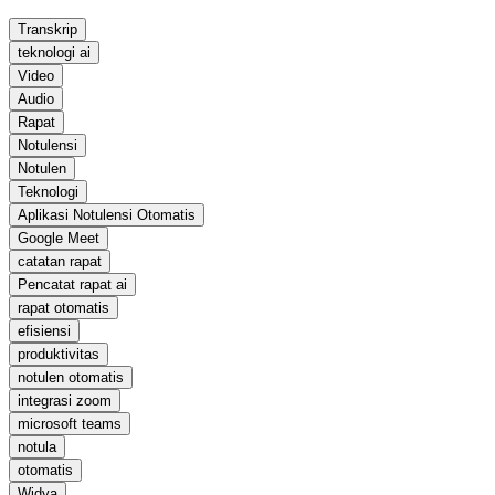
Transkrip
teknologi ai
Video
Audio
Rapat
Notulensi
Notulen
Teknologi
Aplikasi Notulensi Otomatis
Google Meet
catatan rapat
Pencatat rapat ai
rapat otomatis
efisiensi
produktivitas
notulen otomatis
integrasi zoom
microsoft teams
notula
otomatis
Widya