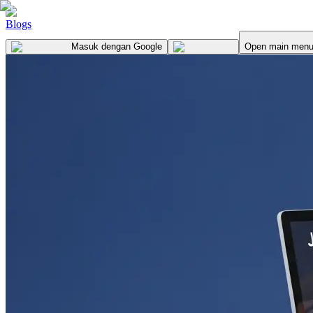
Blogs
Masuk
dengan Google
Open main men