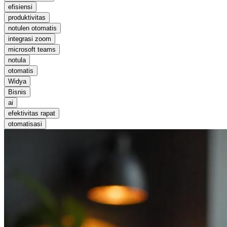
efisiensi
produktivitas
notulen otomatis
integrasi zoom
microsoft teams
notula
otomatis
Widya
Bisnis
ai
efektivitas rapat
otomatisasi