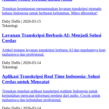
Temukan keuntungan menggunakan layanan transkripsi otomatis
bahasa Indonesia untuk berbagai kebutuhan. Mitos dibongkar!
Da
by
Daffa
|
2026-03-15
Teknologi
Layanan Transkripsi Berbasis AI: Menjadi Solusi
Cerdas
Artikel tentang layanan transkripsi berbasis AI dan manfaatnya bagi
mahasiswa dan profesional.
Da
by
Daffa
|
2026-03-14
Teknologi
Aplikasi Transkripsi Real Time Indonesia: Solusi
Cerdas untuk Mencatat
Temukan manfaat aplikasi transkripsi realtime Indonesia untuk
kemudahan mencatat informasi penting dari audio. Cocok untuk
mahasiswa dan kebutuhan profesional.
Da
by
Daffa
|
2026-03-14