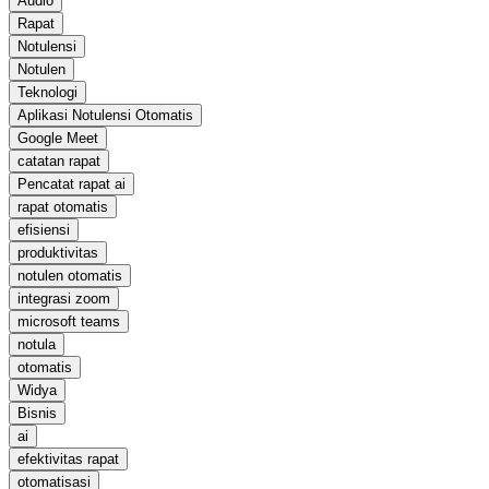
Audio
Rapat
Notulensi
Notulen
Teknologi
Aplikasi Notulensi Otomatis
Google Meet
catatan rapat
Pencatat rapat ai
rapat otomatis
efisiensi
produktivitas
notulen otomatis
integrasi zoom
microsoft teams
notula
otomatis
Widya
Bisnis
ai
efektivitas rapat
otomatisasi