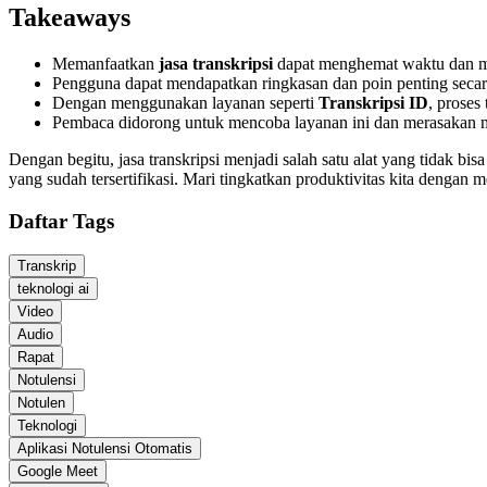
Takeaways
Memanfaatkan
jasa transkripsi
dapat menghemat waktu dan me
Pengguna dapat mendapatkan ringkasan dan poin penting secar
Dengan menggunakan layanan seperti
Transkripsi ID
, proses
Pembaca didorong untuk mencoba layanan ini dan merasakan m
Dengan begitu, jasa transkripsi menjadi salah satu alat yang tidak bi
yang sudah tersertifikasi. Mari tingkatkan produktivitas kita dengan 
Daftar Tags
Transkrip
teknologi ai
Video
Audio
Rapat
Notulensi
Notulen
Teknologi
Aplikasi Notulensi Otomatis
Google Meet