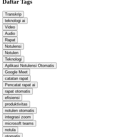
Daftar Tags
Transkrip
teknologi ai
Video
Audio
Rapat
Notulensi
Notulen
Teknologi
Aplikasi Notulensi Otomatis
Google Meet
catatan rapat
Pencatat rapat ai
rapat otomatis
efisiensi
produktivitas
notulen otomatis
integrasi zoom
microsoft teams
notula
otomatis