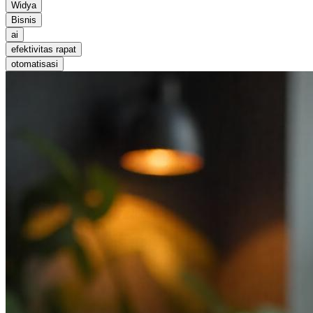
Widya
Bisnis
ai
efektivitas rapat
otomatisasi