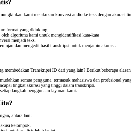
tis?
ungkinkan kami melakukan konversi audio ke teks dengan akurasi ting
am format yang didukung.
 oleh algoritma kami untuk mengidentifikasi kata-kata
nversi menjadi teks.
injau dan mengedit hasil transkripsi untuk menjamin akurasi.
g membedakan Transkripsi ID dari yang lain? Berikut beberapa alasa
mudahkan semua pengguna, termasuk mahasiswa dan profesional yang t
apai tingkat akurasi yang tinggi dalam transkripsi.
etiap langkah penggunaan layanan kami.
ita?
gan, antara lain:
iskusi kelompok.
i untuk analisis lebih lanjut.