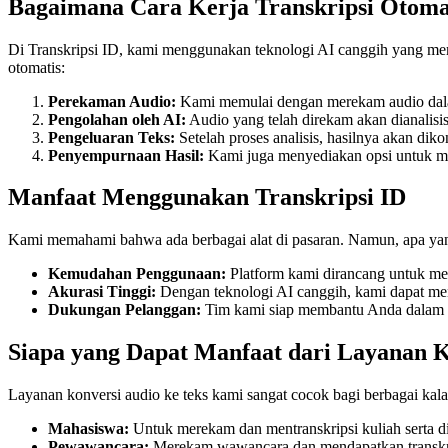
Bagaimana Cara Kerja Transkripsi Otoma
Di Transkripsi ID, kami menggunakan teknologi AI canggih yang mem
otomatis:
Perekaman Audio:
Kami memulai dengan merekam audio dal
Pengolahan oleh AI:
Audio yang telah direkam akan dianalisis
Pengeluaran Teks:
Setelah proses analisis, hasilnya akan diko
Penyempurnaan Hasil:
Kami juga menyediakan opsi untuk men
Manfaat Menggunakan Transkripsi ID
Kami memahami bahwa ada berbagai alat di pasaran. Namun, apa yan
Kemudahan Penggunaan:
Platform kami dirancang untuk me
Akurasi Tinggi:
Dengan teknologi AI canggih, kami dapat menc
Dukungan Pelanggan:
Tim kami siap membantu Anda dalam s
Siapa yang Dapat Manfaat dari Layanan K
Layanan konversi audio ke teks kami sangat cocok bagi berbagai kalan
Mahasiswa:
Untuk merekam dan mentranskripsi kuliah serta d
Pewawancara:
Merekam wawancara dan mendapatkan transkrips