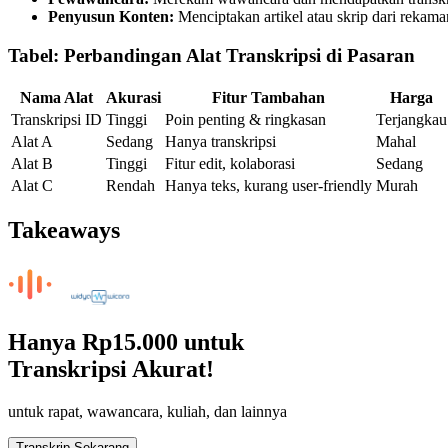
Penyusun Konten:
Menciptakan artikel atau skrip dari rekama
Tabel: Perbandingan Alat Transkripsi di Pasaran
Nama Alat
Akurasi
Fitur Tambahan
Harga
Transkripsi ID
Tinggi
Poin penting & ringkasan
Terjangkau
Alat A
Sedang
Hanya transkripsi
Mahal
Alat B
Tinggi
Fitur edit, kolaborasi
Sedang
Alat C
Rendah
Hanya teks, kurang user-friendly
Murah
Takeaways
Hanya
Rp15.000
untuk
Transkripsi Akurat!
untuk rapat, wawancara, kuliah, dan lainnya
Transkrip Sekarang