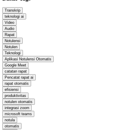
Transkrip
teknologi ai
Video
Audio
Rapat
Notulensi
Notulen
Teknologi
Aplikasi Notulensi Otomatis
Google Meet
catatan rapat
Pencatat rapat ai
rapat otomatis
efisiensi
produktivitas
notulen otomatis
integrasi zoom
microsoft teams
notula
otomatis