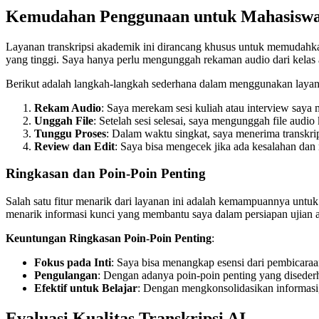
Kemudahan Penggunaan untuk Mahasisw
Layanan transkripsi akademik ini dirancang khusus untuk memudahka
yang tinggi. Saya hanya perlu mengunggah rekaman audio dari kelas a
Berikut adalah langkah-langkah sederhana dalam menggunakan layana
Rekam Audio
: Saya merekam sesi kuliah atau interview say
Unggah File
: Setelah sesi selesai, saya mengunggah file audio
Tunggu Proses
: Dalam waktu singkat, saya menerima transkrip
Review dan Edit
: Saya bisa mengecek jika ada kesalahan da
Ringkasan dan Poin-Poin Penting
Salah satu fitur menarik dari layanan ini adalah kemampuannya untuk 
menarik informasi kunci yang membantu saya dalam persiapan ujian a
Keuntungan Ringkasan Poin-Poin Penting
:
Fokus pada Inti
: Saya bisa menangkap esensi dari pembicaraa
Pengulangan
: Dengan adanya poin-poin penting yang diseder
Efektif untuk Belajar
: Dengan mengkonsolidasikan informasi, 
Evaluasi Kualitas Transkripsi AI