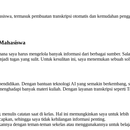
hasiswa, termasuk pembuatan transkripsi otomatis dan kemudahan pen
 Mahasiswa
mana saya harus mengelola banyak informasi dari berbagai sumber. Salah
jadi tugas yang sulit. Untuk kesulitan ini, saya menemukan sebuah sol
a pendidikan. Dengan bantuan teknologi AI yang semakin berkembang, 
enghadapi banyak materi kuliah. Dengan layanan transkripsi seperti T
k menulis catatan saat di kelas. Hal ini memungkinkan saya untuk lebi
capkan, sehingga saya tidak kehilangan informasi penting.
ikannya dengan teman-teman sekelas atau menggunakannya untuk belajar l