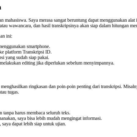
a
n mahasiswa. Saya merasa sangat beruntung dapat menggunakan alat i
tau wawancara, dan hasil transkripsinya akan siap dalam hitungan men
n ini:
a menggunakan smartphone.
 ke platform Transkripsi ID.
si yang sudah siap pakai.
n melakukan editing jika diperlukan sebelum menyimpannya.
menghasilkan ringkasan dan poin-poin penting dari transkripsi. Misalny
tau tugas.
n tanpa harus membaca seluruh teks.
hanakan, saya bisa lebih mudah mengingat informasi.
saya dapat lebih siap untuk ujian.