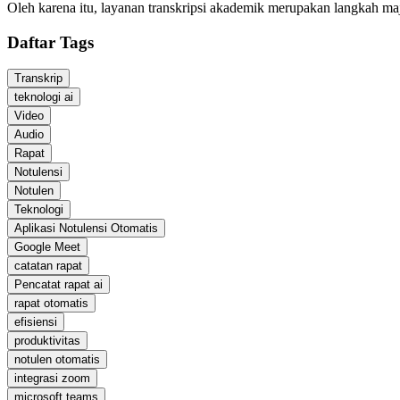
Oleh karena itu, layanan transkripsi akademik merupakan langkah maju
Daftar Tags
Transkrip
teknologi ai
Video
Audio
Rapat
Notulensi
Notulen
Teknologi
Aplikasi Notulensi Otomatis
Google Meet
catatan rapat
Pencatat rapat ai
rapat otomatis
efisiensi
produktivitas
notulen otomatis
integrasi zoom
microsoft teams