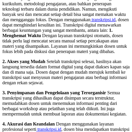
kurikulum, metodologi pengajaran, atau bahkan penerapan
teknologi terbaru dalam dunia pendidikan. Namun, mengikuti
banyak sesi dan mencatat setiap detail bisa sangat memakan waktu
dan mengganggu fokus. Dengan menggunakan
transkripsi.id
, dosen
dapat menghindari kesulitan ini. Transkripsi digital menawarkan
berbagai keuntungan yang sangat membantu, antara lain:
1.
Menghemat Waktu
Dengan layanan transkripsi otomatis, dosen
tidak perlu lagi mencatat secara manual setiap percakapan atau
materi yang disampaikan. Layanan ini memungkinkan dosen untuk
fokus lebih pada diskusi dan penerapan materi yang dibahas.
2. Akses yang Mudah
Setelah transkripsi selesai, hasilnya akan
langsung tersedia dalam format digital yang dapat diakses kapan saja
dan di mana saja. Dosen dapat dengan mudah merujuk kembali ke
transkripsi saat menyusun materi pengajaran atau berbagi informasi
dengan rekan sejawat.
3. Penyimpanan dan Pengelolaan yang Terorganisir
Semua
transkripsi yang dihasilkan dapat disimpan secara terstruktur,
memudahkan dosen untuk menemukan informasi penting dari
berbagai workshop atau pelatihan yang telah diikuti. Ini juga
mempermudah untuk membuat laporan atau dokumentasi kegiatan.
4. Akurasi dan Keandalan
Dengan menggunakan layanan
profesional seperti
transkripsi.id
, dosen bisa mendapatkan transkripsi