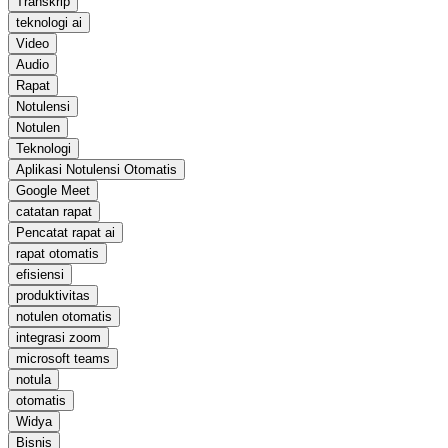
Transkrip
teknologi ai
Video
Audio
Rapat
Notulensi
Notulen
Teknologi
Aplikasi Notulensi Otomatis
Google Meet
catatan rapat
Pencatat rapat ai
rapat otomatis
efisiensi
produktivitas
notulen otomatis
integrasi zoom
microsoft teams
notula
otomatis
Widya
Bisnis