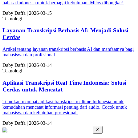
bahasa Indonesia untuk berbagai kebutuhan. Mitos dibongkar!
Da
by
Daffa
|
2026-03-15
Teknologi
Layanan Transkripsi Berbasis AI: Menjadi Solusi
Cerdas
Artikel tentang layanan transkripsi berbasis AI dan manfaatnya bagi
mahasiswa dan profesional.
Da
by
Daffa
|
2026-03-14
Teknologi
Aplikasi Transkripsi Real Time Indonesia: Solusi
Cerdas untuk Mencatat
Temukan manfaat aplikasi transkripsi realtime Indonesia untuk
kemudahan mencatat informasi penting dari audio. Cocok untuk
mahasiswa dan kebutuhan profesional.
Da
by
Daffa
|
2026-03-14