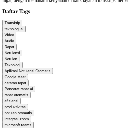
Ingat, dengan memahami kenyataan di balik layanan transkripsi berbas
Daftar Tags
Transkrip
teknologi ai
Video
Audio
Rapat
Notulensi
Notulen
Teknologi
Aplikasi Notulensi Otomatis
Google Meet
catatan rapat
Pencatat rapat ai
rapat otomatis
efisiensi
produktivitas
notulen otomatis
integrasi zoom
microsoft teams