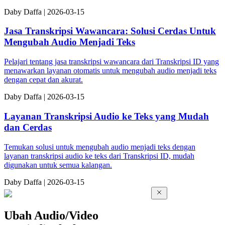
Da
by
Daffa
|
2026-03-15
Jasa Transkripsi Wawancara: Solusi Cerdas Untuk
Mengubah Audio Menjadi Teks
Pelajari tentang jasa transkripsi wawancara dari Transkripsi ID yang
menawarkan layanan otomatis untuk mengubah audio menjadi teks
dengan cepat dan akurat.
Da
by
Daffa
|
2026-03-15
Layanan Transkripsi Audio ke Teks yang Mudah
dan Cerdas
Temukan solusi untuk mengubah audio menjadi teks dengan
layanan transkripsi audio ke teks dari Transkripsi ID, mudah
digunakan untuk semua kalangan.
Da
by
Daffa
|
2026-03-15
Ubah Audio/Video