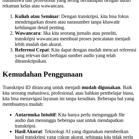
mahasiswa dan profesional yang sering berhadapan dengan audio
rekaman kelas atau wawancara.
Kuliah atau Seminar
: Dengan transkripsi, kita bisa fokus
mendengarkan dosen atau narasumber tanpa khawatir
kehilangan detail penting.
Wawancara
: Jika kita seorang jurnalis atau peneliti,
transkripsi wawancara membuat proses pencatatan menjadi
lebih mudah dan akurat.
Referensi Cepat
: Kita dapat dengan mudah mencari referensi
yang relevan dari berbagai sumber audio yang telah
ditranskripsikan.
Kemudahan Penggunaan
Transkripsi ID dirancang untuk menjadi
mudah digunakan
. Baik
kita seorang mahasiswa, profesional, atau bahkan pembelajar biasa,
kita bisa menavigasi layanan ini tanpa kesulitan. Beberapa hal yang
membuatnya mudah:
Antarmuka Intuitif
: Kita hanya perlu mengunggah file
audio dan menunggu beberapa saat untuk mendapatkan
transkripsi.
Hasil Akurat
: Teknologi AI yang digunakan memberikan
hasil transkripsi yang cukup akurat, sehingga kita tidak perlu