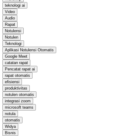
teknologi ai
Video
Audio
Rapat
Notulensi
Notulen
Teknologi
Aplikasi Notulensi Otomatis
Google Meet
catatan rapat
Pencatat rapat ai
rapat otomatis
efisiensi
produktivitas
notulen otomatis
integrasi zoom
microsoft teams
notula
otomatis
Widya
Bisnis