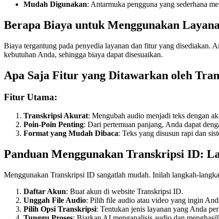
Mudah Digunakan
: Antarmuka pengguna yang sederhana mem
Berapa Biaya untuk Menggunakan Layana
Biaya tergantung pada penyedia layanan dan fitur yang disediakan. A
kebutuhan Anda, sehingga biaya dapat disesuaikan.
Apa Saja Fitur yang Ditawarkan oleh Tran
Fitur Utama:
Transkripsi Akurat
: Mengubah audio menjadi teks dengan aku
Poin-Poin Penting
: Dari pertemuan panjang, Anda dapat den
Format yang Mudah Dibaca
: Teks yang disusun rapi dan sist
Panduan Menggunakan Transkripsi ID: L
Menggunakan Transkripsi ID sangatlah mudah. Inilah langkah-langka
Daftar Akun
: Buat akun di website Transkripsi ID.
Unggah File Audio
: Pilih file audio atau video yang ingin And
Pilih Opsi Transkripsi
: Tentukan jenis layanan yang Anda perl
Tunggu Proses
: Biarkan AI menganalisis audio dan menghasilk