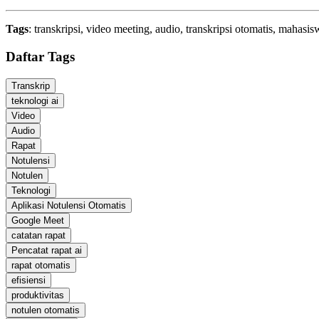
Tags
: transkripsi, video meeting, audio, transkripsi otomatis, mahas
Daftar Tags
Transkrip
teknologi ai
Video
Audio
Rapat
Notulensi
Notulen
Teknologi
Aplikasi Notulensi Otomatis
Google Meet
catatan rapat
Pencatat rapat ai
rapat otomatis
efisiensi
produktivitas
notulen otomatis