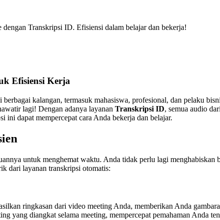
engan Transkripsi ID. Efisiensi dalam belajar dan bekerja!
k Efisiensi Kerja
i berbagai kalangan, termasuk mahasiswa, profesional, dan pelaku bi
khawatir lagi! Dengan adanya layanan
Transkripsi ID
, semua audio dar
si ini dapat mempercepat cara Anda bekerja dan belajar.
sien
mpuannya untuk menghemat waktu. Anda tidak perlu lagi menghabiskan
k dari layanan transkripsi otomatis:
asilkan ringkasan dari video meeting Anda, memberikan Anda gambaran
ting yang diangkat selama meeting, mempercepat pemahaman Anda tenta