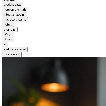
produktivitas
notulen otomatis
integrasi zoom
microsoft teams
notula
otomatis
Widya
Bisnis
ai
efektivitas rapat
otomatisasi