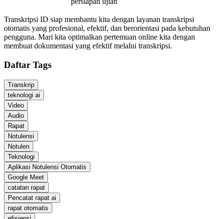
persiapan ujian
Transkripsi ID siap membantu kita dengan layanan transkripsi
otomatis yang profesional, efektif, dan berorientasi pada kebutuhan
pengguna. Mari kita optimalkan pertemuan online kita dengan
membuat dokumentasi yang efektif melalui transkripsi.
Daftar Tags
Transkrip
teknologi ai
Video
Audio
Rapat
Notulensi
Notulen
Teknologi
Aplikasi Notulensi Otomatis
Google Meet
catatan rapat
Pencatat rapat ai
rapat otomatis
efisiensi