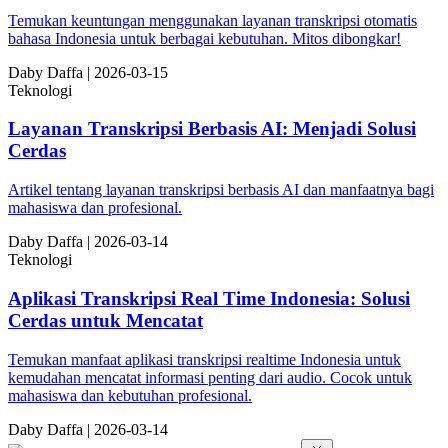
Temukan keuntungan menggunakan layanan transkripsi otomatis
bahasa Indonesia untuk berbagai kebutuhan. Mitos dibongkar!
Da
by
Daffa
|
2026-03-15
Teknologi
Layanan Transkripsi Berbasis AI: Menjadi Solusi
Cerdas
Artikel tentang layanan transkripsi berbasis AI dan manfaatnya bagi
mahasiswa dan profesional.
Da
by
Daffa
|
2026-03-14
Teknologi
Aplikasi Transkripsi Real Time Indonesia: Solusi
Cerdas untuk Mencatat
Temukan manfaat aplikasi transkripsi realtime Indonesia untuk
kemudahan mencatat informasi penting dari audio. Cocok untuk
mahasiswa dan kebutuhan profesional.
Da
by
Daffa
|
2026-03-14