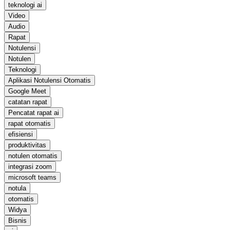
teknologi ai
Video
Audio
Rapat
Notulensi
Notulen
Teknologi
Aplikasi Notulensi Otomatis
Google Meet
catatan rapat
Pencatat rapat ai
rapat otomatis
efisiensi
produktivitas
notulen otomatis
integrasi zoom
microsoft teams
notula
otomatis
Widya
Bisnis