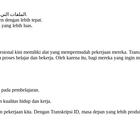
Mengubah rekaman kuliah menjadi الملفات التي يمكن الوصول إليها بسهولة.
en dengan lebih tepat.
 yang lebih luas.
fesional kini memiliki alat yang mempermudah pekerjaan mereka. Trans
 proses belajar dan bekerja. Oleh karena itu, bagi mereka yang ingin 
 pada pembelajaran.
kualitas hidup dan kerja.
n pekerjaan kita. Dengan Transkripsi ID, masa depan yang lebih produkt