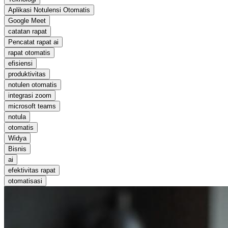
Aplikasi Notulensi Otomatis
Google Meet
catatan rapat
Pencatat rapat ai
rapat otomatis
efisiensi
produktivitas
notulen otomatis
integrasi zoom
microsoft teams
notula
otomatis
Widya
Bisnis
ai
efektivitas rapat
otomatisasi