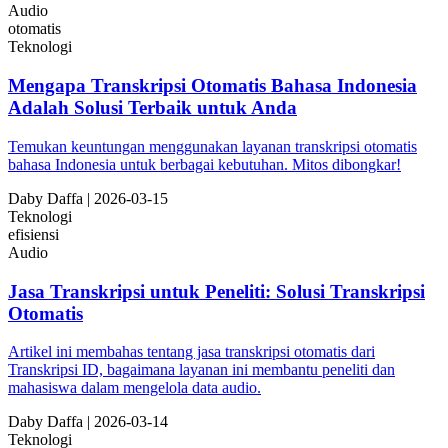
Audio
otomatis
Teknologi
Mengapa Transkripsi Otomatis Bahasa Indonesia
Adalah Solusi Terbaik untuk Anda
Temukan keuntungan menggunakan layanan transkripsi otomatis
bahasa Indonesia untuk berbagai kebutuhan. Mitos dibongkar!
Da
by
Daffa
|
2026-03-15
Teknologi
efisiensi
Audio
Jasa Transkripsi untuk Peneliti: Solusi Transkripsi
Otomatis
Artikel ini membahas tentang jasa transkripsi otomatis dari
Transkripsi ID, bagaimana layanan ini membantu peneliti dan
mahasiswa dalam mengelola data audio.
Da
by
Daffa
|
2026-03-14
Teknologi